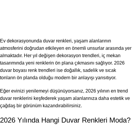
DEKORASYON
2026 Duvar Boyası Renk Trendleri:
Modern ve Şık Mekanlar İçin En Popüler
Renkler
Profesyonel Boya
On Haziran 21, 2026
Ev dekorasyonunda duvar renkleri, yaşam alanlarının
atmosferini doğrudan etkileyen en önemli unsurlar arasında yer
almaktadır. Her yıl değişen dekorasyon trendleri, iç mekan
tasarımında yeni renklerin ön plana çıkmasını sağlıyor. 2026
duvar boyası renk trendleri ise doğallık, sadelik ve sıcak
tonların ön planda olduğu modern bir anlayışı yansıtıyor.
Eğer evinizi yenilemeyi düşünüyorsanız, 2026 yılının en trend
duvar renklerini keşfederek yaşam alanlarınıza daha estetik ve
çağdaş bir görünüm kazandırabilirsiniz.
2026 Yılında Hangi Duvar Renkleri Moda?