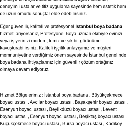
deneyimli ustalar ve titiz uygulama sayesinde hem estetik hem
de uzun ömürlü sonuçlar elde edebilirsiniz.
Eğer güvenilir, kaliteli ve profesyonel
İstanbul boya badana
hizmeti arıyorsanız, Profesyonel Boya uzman ekibiyle evinizi
veya iş yerinizi modern, temiz ve şık bir görünüme
kavuşturabilirsiniz. Kaliteli işçilik anlayışımız ve müşteri
memnuniyetine verdiğimiz önem sayesinde İstanbul genelinde
boya badana ihtiyaçlarınız için güvenilir çözüm ortağınız
olmaya devam ediyoruz.
Hizmet Bölgelerimiz :
İstanbul boya badana
,
Büyükçekmece
boyacı ustası
,
Avcılar boyacı ustası
,
Başakşehir boyacı ustası
,
Esenyurt boyacı ustası
,
Beylikdüzü boyacı ustası
,
Levent
boyacı ustası
,
Esenyurt boyacı ustası
,
Beşiktaş boyacı ustası
,
Küçükçekmece boyacı ustası
,
Bursa boyacı ustası
,
Kadıköy