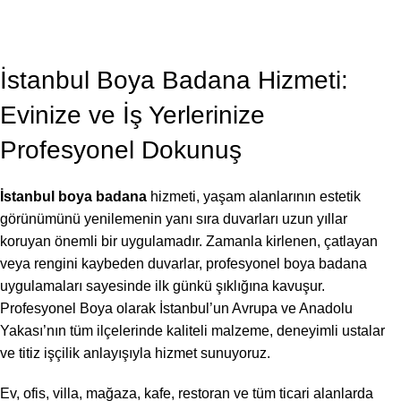
BLOG
,
BOYA BADANA USTASI
İstanbul Boya Badana 2026
Profesyonel Boya
On Temmuz 7, 2026
İstanbul Boya Badana Hizmeti:
Evinize ve İş Yerlerinize
Profesyonel Dokunuş
İstanbul boya badana
hizmeti, yaşam alanlarının estetik
görünümünü yenilemenin yanı sıra duvarları uzun yıllar
koruyan önemli bir uygulamadır. Zamanla kirlenen, çatlayan
veya rengini kaybeden duvarlar, profesyonel boya badana
uygulamaları sayesinde ilk günkü şıklığına kavuşur.
Profesyonel Boya olarak İstanbul’un Avrupa ve Anadolu
Yakası’nın tüm ilçelerinde kaliteli malzeme, deneyimli ustalar
ve titiz işçilik anlayışıyla hizmet sunuyoruz.
Ev, ofis, villa, mağaza, kafe, restoran ve tüm ticari alanlarda