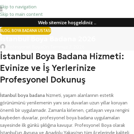
Skip to navigation
Skip to main content
Web sitemize hoşgeldiniz ..
BLOG
,
BOYA BADANA USTASI
İstanbul Boya Badana 2026
Profesyonel Boya
On Temmuz 7, 2026
İstanbul Boya Badana Hizmeti:
Evinize ve İş Yerlerinize
Profesyonel Dokunuş
İstanbul boya badana
hizmeti, yaşam alanlarının estetik
görünümünü yenilemenin yanı sıra duvarları uzun yıllar koruyan
önemli bir uygulamadır. Zamanla kirlenen, çatlayan veya rengini
kaybeden duvarlar, profesyonel boya badana uygulamaları
sayesinde ilk günkü şıklığına kavuşur. Profesyonel Boya olarak
İstanbul’un Avrupa ve Anadolu Yakası’nın tüm ilçelerinde kaliteli