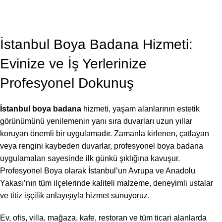
BLOG
,
BOYA BADANA USTASI
İstanbul Boya Badana 2026
Profesyonel Boya
On Temmuz 7, 2026
İstanbul Boya Badana Hizmeti:
Evinize ve İş Yerlerinize
Profesyonel Dokunuş
İstanbul boya badana
hizmeti, yaşam alanlarının estetik
görünümünü yenilemenin yanı sıra duvarları uzun yıllar
koruyan önemli bir uygulamadır. Zamanla kirlenen, çatlayan
veya rengini kaybeden duvarlar, profesyonel boya badana
uygulamaları sayesinde ilk günkü şıklığına kavuşur.
Profesyonel Boya olarak İstanbul’un Avrupa ve Anadolu
Yakası’nın tüm ilçelerinde kaliteli malzeme, deneyimli ustalar
ve titiz işçilik anlayışıyla hizmet sunuyoruz.
Ev, ofis, villa, mağaza, kafe, restoran ve tüm ticari alanlarda