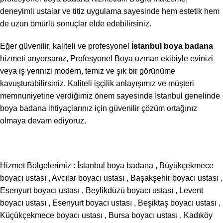
deneyimli ustalar ve titiz uygulama sayesinde hem estetik hem
de uzun ömürlü sonuçlar elde edebilirsiniz.
Eğer güvenilir, kaliteli ve profesyonel
İstanbul boya badana
hizmeti arıyorsanız, Profesyonel Boya uzman ekibiyle evinizi
veya iş yerinizi modern, temiz ve şık bir görünüme
kavuşturabilirsiniz. Kaliteli işçilik anlayışımız ve müşteri
memnuniyetine verdiğimiz önem sayesinde İstanbul genelinde
boya badana ihtiyaçlarınız için güvenilir çözüm ortağınız
olmaya devam ediyoruz.
Hizmet Bölgelerimiz :
İstanbul boya badana
,
Büyükçekmece
boyacı ustası
,
Avcılar boyacı ustası
,
Başakşehir boyacı ustası
,
Esenyurt boyacı ustası
,
Beylikdüzü boyacı ustası
,
Levent
boyacı ustası
,
Esenyurt boyacı ustası
,
Beşiktaş boyacı ustası
,
Küçükçekmece boyacı ustası
,
Bursa boyacı ustası
,
Kadıköy