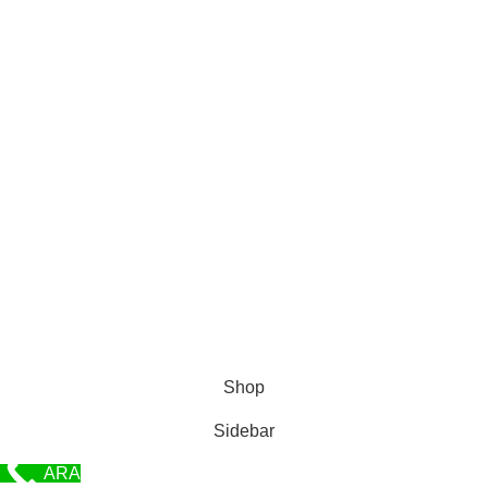
İTALYAN BOYA
KATEGORİLER
ESENYURT BOYACI USTASI
BEYLIKDÜZÜ BOYACI USTASI
İTALYAN BOYA
Profesyonel Boya © 2019 - WEB TASARIM - SEO : [ BASER WEB ]
Shop
Sidebar
ARA