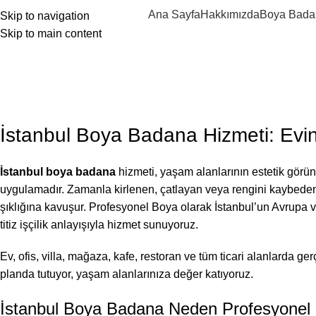
Ana Sayfa
Hakkımızda
Boya Bada
Skip to navigation
Skip to main content
eb sitemize hoşgeldiniz ..
BLOG
,
BOYA BADANA USTASI
İstanbul Boya Badana
Posted by
Profesyonel Boya
On Temmuz 7, 2026
İstanbul Boya Badana Hizmeti: Evin
İstanbul boya badana
hizmeti, yaşam alanlarının estetik görün
uygulamadır. Zamanla kirlenen, çatlayan veya rengini kaybede
şıklığına kavuşur. Profesyonel Boya olarak İstanbul’un Avrupa v
titiz işçilik anlayışıyla hizmet sunuyoruz.
Ev, ofis, villa, mağaza, kafe, restoran ve tüm ticari alanlarda
planda tutuyor, yaşam alanlarınıza değer katıyoruz.
İstanbul Boya Badana Neden Profesyonel U