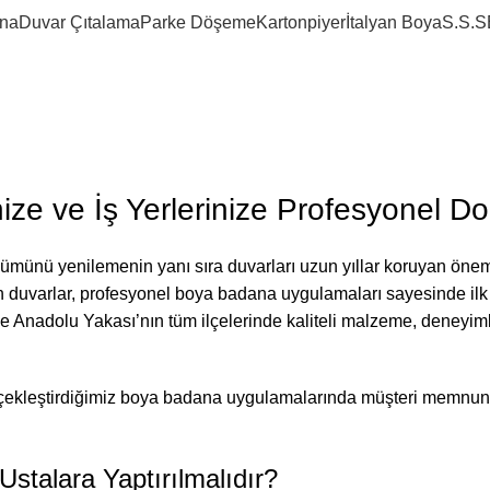
na
Duvar Çıtalama
Parke Döşeme
Kartonpiyer
İtalyan Boya
S.S.S
 2026
ize ve İş Yerlerinize Profesyonel D
ümünü yenilemenin yanı sıra duvarları uzun yıllar koruyan öneml
n duvarlar, profesyonel boya badana uygulamaları sayesinde il
e Anadolu Yakası’nın tüm ilçelerinde kaliteli malzeme, deneyiml
 gerçekleştirdiğimiz boya badana uygulamalarında müşteri memnun
stalara Yaptırılmalıdır?