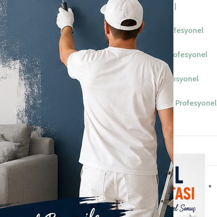
Sancaktepe Boyacı Ustası 2026 |
Profesyonel Boya Badana
Pendik Boyacı Ustası 2026 | Profesyonel
Boya Badana
macun işlemi,
Maltepe Boyacı Ustası 2026 | Profesyonel
Boya Badana
Kartal Boyacı Ustası 2026 | Profesyonel
Boya Badana
Çekmeköy Boyacı Ustası 2026 | Profesyonel
Boya Badana