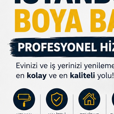
tutuyor, yaşam alanlarınıza değer katıyoruz.
İstanbul Boya Badana Neden Profesyon
Boya uygulaması yalnızca duvara boya sürmekten ibaret değildir. Kal
zımpara, astar uygulaması ve doğru boya seçimi büyük önem taşır.
Profesyonel ekipler tarafından yapılan boya badana uygulamaları
Pürüzsüz duvar yüzeyleri elde edilir.
Boyanın ömrü uzar.
Renk geçişleri kusursuz olur.
İz ve fırça hataları oluşmaz.
Mekân daha modern ve ferah görünür.
İşlem kısa sürede tamamlanır.
Bu nedenle profesyonel boya badana hizmeti uzun vadede hem z