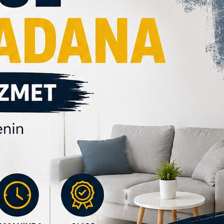
el Ustalara Yaptırılmalıdır?
iteli bir sonuç elde edebilmek için yüzey hazırlığı, çatlak tamiri, 
nda;
amandan hem de maliyetten tasarruf sağlar.