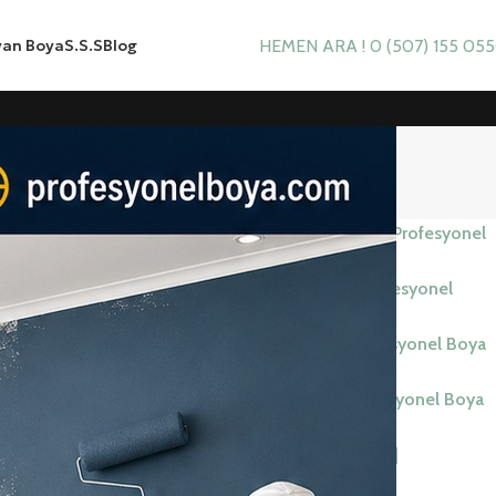
yan Boya
S.S.S
Blog
HEMEN ARA ! 0 (507) 155 05
el
Ümraniye Boyacı Ustası 2026 | Profesyonel
Boya Badana
Tuzla Boyacı Ustası 2026 | Profesyonel
Boya Badana
uygulamadır.
Şişli Boyacı Ustası 2026 | Profesyonel Boya
uşur.
Badana
nlayışıyla
Şile Boyacı Ustası 2026 | Profesyonel Boya
Badana
Sultanbeyli Boyacı Ustası 2026 |
ni ön planda
Profesyonel Boya Badana