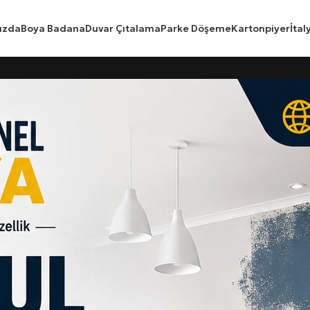
ızda
Boya Badana
Duvar Çıtalama
Parke Döşeme
Kartonpiyer
İtal
inize ve İş Yerlerinize Profesyon
nü yenilemenin yanı sıra duvarları uzun yıllar koruyan önemli bir 
syonel boya badana uygulamaları sayesinde ilk günkü şıklığına kav
m ilçelerinde kaliteli malzeme, deneyimli ustalar ve titiz işçilik a
erçekleştirdiğimiz boya badana uygulamalarında müşteri memnuniyeti