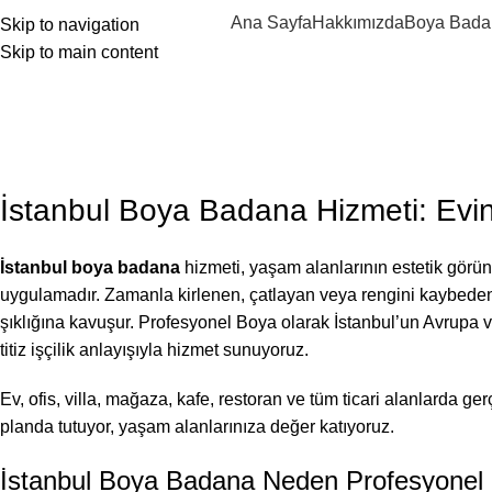
Ana Sayfa
Hakkımızda
Boya Bada
Skip to navigation
Skip to main content
eb sitemize hoşgeldiniz ..
BLOG
,
BOYA BADANA USTASI
İstanbul Boya Badana
Posted by
Profesyonel Boya
On Temmuz 7, 2026
İstanbul Boya Badana Hizmeti: Evin
İstanbul boya badana
hizmeti, yaşam alanlarının estetik görün
uygulamadır. Zamanla kirlenen, çatlayan veya rengini kaybede
şıklığına kavuşur. Profesyonel Boya olarak İstanbul’un Avrupa v
titiz işçilik anlayışıyla hizmet sunuyoruz.
Ev, ofis, villa, mağaza, kafe, restoran ve tüm ticari alanlarda
planda tutuyor, yaşam alanlarınıza değer katıyoruz.
İstanbul Boya Badana Neden Profesyonel U