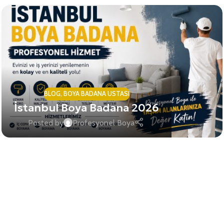
BLOG
,
BOYA BADANA USTASI
İstanbul Boya Badana 2026
Posted by
Profesyonel Boya