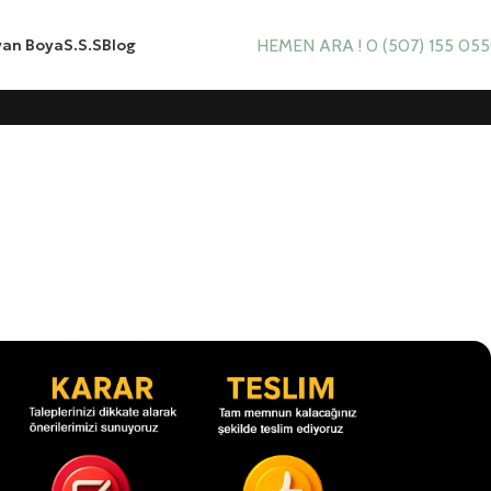
yan Boya
S.S.S
Blog
HEMEN ARA ! 0 (507) 155 05