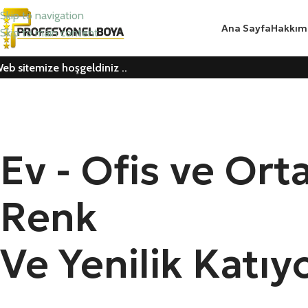
Skip to navigation
Ana Sayfa
Hakkım
Skip to main content
eb sitemize hoşgeldiniz ..
Ev - Ofis ve Ort
Renk
Ve Yenilik Katıy