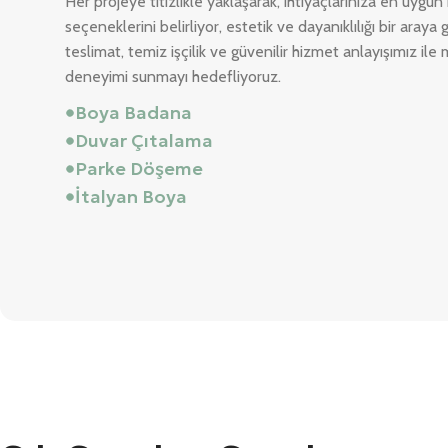
Her projeye titizlikle yaklaşarak, ihtiyaçlarınıza en uyg
seçeneklerini belirliyor, estetik ve dayanıklılığı bir aray
teslimat, temiz işçilik ve güvenilir hizmet anlayışımız ile 
deneyimi sunmayı hedefliyoruz.
Boya Badana
Duvar Çıtalama
Parke Döşeme
İtalyan Boya