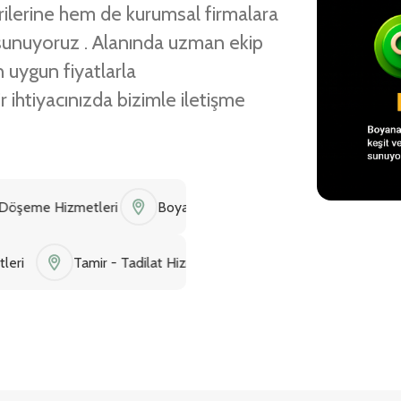
rilerine hem de kurumsal firmalara
i sunuyoruz . Alanında uzman ekip
 uygun fiyatlarla
r ihtiyacınızda bizimle iletişme
izmetleri
Boya Badana Hizmetleri
Duvar Çıtalama Hi
ya Hizmetleri
Tamir - Tadilat Hizmetleri