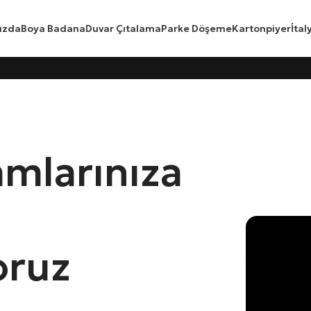
ızda
Boya Badana
Duvar Çıtalama
Parke Döşeme
Kartonpiyer
İtal
amlarınıza
oruz