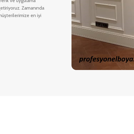
un renk ve uygulama
a getiriyoruz. Zamanında
müşterilerimize en iyi