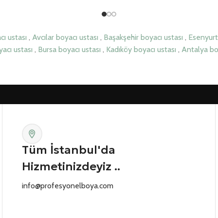
ı ustası
,
Avcılar boyacı ustası
,
Başakşehir boyacı ustası
,
Esenyurt
acı ustası
,
Bursa boyacı ustası
,
Kadıköy boyacı ustası
,
Antalya bo
Tüm İstanbul'da
Hizmetinizdeyiz ..
info@profesyonelboya.com