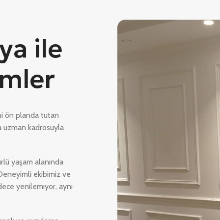
a ile
mler
ni ön planda tutan
da uzman kadrosuyla
ürlü yaşam alanında
Deneyimli ekibimiz ve
dece yenilemiyor, aynı