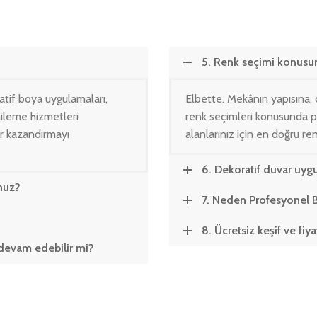
5. Renk seçimi konusu
tif boya uygulamaları,
Elbette. Mekânın yapısına, 
enileme hizmetleri
renk seçimleri konusunda 
r kazandırmayı
alanlarınız için en doğru r
6. Dekoratif duvar uyg
nuz?
7. Neden Profesyonel B
8. Ücretsiz keşif ve fiy
 devam edebilir mi?