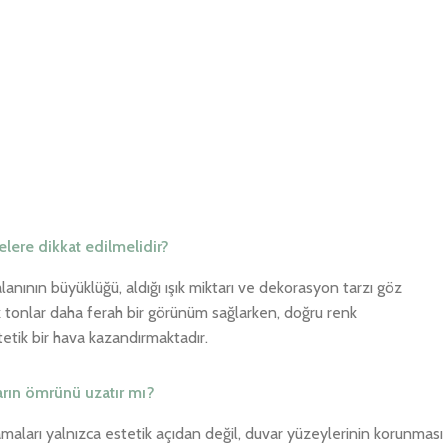
lere dikkat edilmelidir?
anının büyüklüğü, aldığı ışık miktarı ve dekorasyon tarzı göz
 tonlar daha ferah bir görünüm sağlarken, doğru renk
tik bir hava kazandırmaktadır.
arın ömrünü uzatır mı?
aları yalnızca estetik açıdan değil, duvar yüzeylerinin korunması