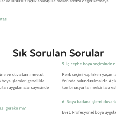
lar ve kusursuz işçilik anlayışı ile mekanlarınıza değer katmaya
stası
Sık Sorulan Sorular
5. İç cephe boya seçiminde ne
ğüne ve duvarların mevcut
Renk seçimi yapılırken yaşam al
 boya işlemleri genellikle
önünde bulundurulmalıdır. Açık
pılan uygulamalar sayesinde
kombinasyonları mekânlara este
6. Boya badana işlemi duvarl
sı gerekir mi?
Evet. Profesyonel boya uygulam