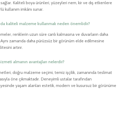
ağlar. Kaliteli boya ürünleri, yüzeyleri nem, kir ve dış etkenlere
lü kullanım imkânı sunar.
nda kaliteli malzeme kullanmak neden önemlidir?
emeler, renklerin uzun süre canlı kalmasına ve duvarların daha
ar. Aynı zamanda daha pürüzsüz bir görünüm elde edilmesine
esini artırır.
zmeti almanın avantajları nelerdir?
tleri, doğru malzeme seçimi, temiz işçilik, zamanında teslimat
sıyla öne çıkmaktadır. Deneyimli ustalar tarafından
ayesinde yaşam alanları estetik, modern ve kusursuz bir görünüme