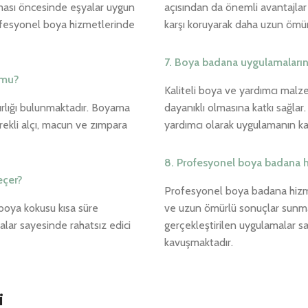
ması öncesinde eşyalar uygun
açısından da önemli avantajlar s
rofesyonel boya hizmetlerinde
karşı koruyarak daha uzun ömür
7. Boya badana uygulamaları
 mu?
Kaliteli boya ve yardımcı malz
ırlığı bulunmaktadır. Boyama
dayanıklı olmasına katkı sağl
rekli alçı, macun ve zımpara
yardımcı olarak uygulamanın kalit
8. Profesyonel boya badana hi
eçer?
Profesyonel boya badana hizme
 boya kokusu kısa süre
ve uzun ömürlü sonuçlar sunma
alar sayesinde rahatsız edici
gerçekleştirilen uygulamalar s
kavuşmaktadır.
i