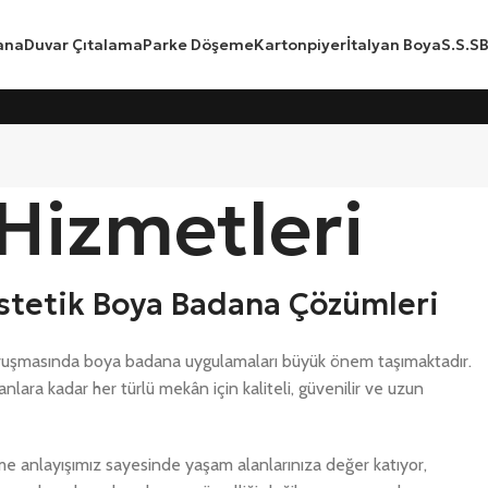
ana
Duvar Çıtalama
Parke Döşeme
Kartonpiyer
İtalyan Boya
S.S.S
B
Hizmetleri
 Estetik Boya Badana Çözümleri
avuşmasında boya badana uygulamaları büyük önem taşımaktadır.
nlara kadar her türlü mekân için kaliteli, güvenilir ve uzun
e anlayışımız sayesinde yaşam alanlarınıza değer katıyor,