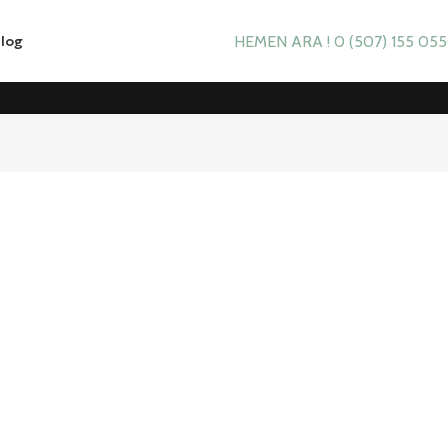
log
HEMEN ARA ! 0 (507) 155 05