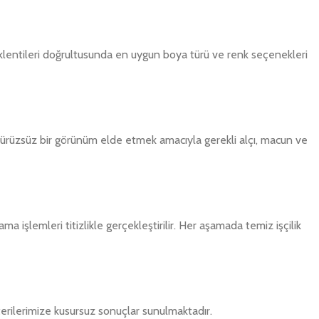
eklentileri doğrultusunda en uygun boya türü ve renk seçenekleri
. Pürüzsüz bir görünüm elde etmek amacıyla gerekli alçı, macun ve
a işlemleri titizlikle gerçekleştirilir. Her aşamada temiz işçilik
rilerimize kusursuz sonuçlar sunulmaktadır.