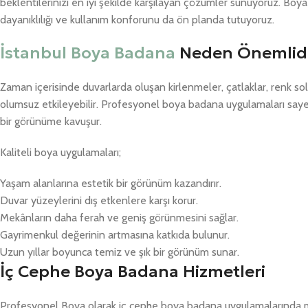
beklentilerinizi en iyi şekilde karşılayan çözümler sunuyoruz. Boy
dayanıklılığı ve kullanım konforunu da ön planda tutuyoruz.
İstanbul Boya Badana
Neden Önemlidi
Zaman içerisinde duvarlarda oluşan kirlenmeler, çatlaklar, renk s
olumsuz etkileyebilir. Profesyonel boya badana uygulamaları say
bir görünüme kavuşur.
Kaliteli boya uygulamaları;
Yaşam alanlarına estetik bir görünüm kazandırır.
Duvar yüzeylerini dış etkenlere karşı korur.
Mekânların daha ferah ve geniş görünmesini sağlar.
Gayrimenkul değerinin artmasına katkıda bulunur.
Uzun yıllar boyunca temiz ve şık bir görünüm sunar.
İç Cephe Boya Badana Hizmetleri
Profesyonel Boya olarak iç cephe boya badana uygulamalarında m