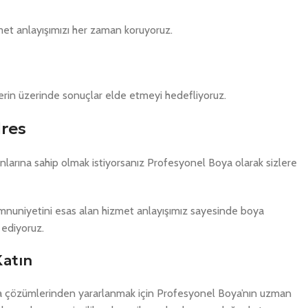
zmet anlayışımızı her zaman koruyoruz.
ilerin üzerinde sonuçlar elde etmeyi hedefliyoruz.
dres
larına sahip olmak istiyorsanız Profesyonel Boya olarak sizlere
memnuniyetini esas alan hizmet anlayışımız sayesinde boya
ediyoruz.
Katın
na çözümlerinden yararlanmak için Profesyonel Boya’nın uzman