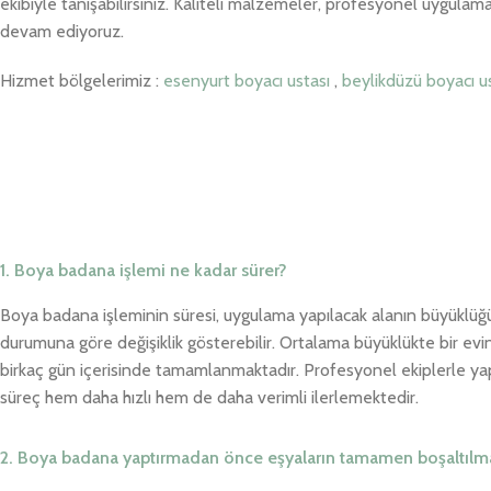
ekibiyle tanışabilirsiniz. Kaliteli malzemeler, profesyonel uygulama
devam ediyoruz.
Hizmet bölgelerimiz :
esenyurt boyacı ustası
,
beylikdüzü boyacı u
1. Boya badana işlemi ne kadar sürer?
Boya badana işleminin süresi, uygulama yapılacak alanın büyüklü
durumuna göre değişiklik gösterebilir. Ortalama büyüklükte bir evin
birkaç gün içerisinde tamamlanmaktadır. Profesyonel ekiplerle ya
süreç hem daha hızlı hem de daha verimli ilerlemektedir.
2. Boya badana yaptırmadan önce eşyaların tamamen boşaltılma