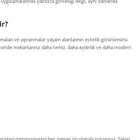
a uygulamalarında yalnızca görselliği değil, aynı zamanda
r?
olmaları ve yıpranmalar yaşam alanlarının estetik görünümünü
esinde mekanlarınız daha temiz, daha aydınlık ve daha modern
üşteri memnuniyetini her zaman ön planda tutuyoruz. Salon,