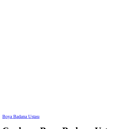
Web sitemize hoşgeldiniz ..
Web sitemize hoşgeldiniz ..
Boya Badana Ustası