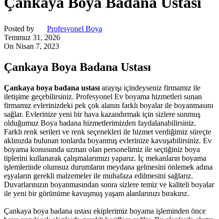
Çankaya Boya Badana Ustası
Posted by
Profesyonel Boya
Temmuz 31, 2026
On Nisan 7, 2023
Çankaya
Boya
Badana
Ustası
Çankaya
boya
badana
ustası
arayışı
içindeyseniz
firmamız
ile
iletişime
geçebilirsiniz.
Profesyonel
Ev
boyama
hizmetleri
sunan
firmamız
evlerinizdeki
pek
çok
alanın
farklı
boyalar
ile
boyanmasını
sağlar.
Evlerinize
yeni
bir
hava
kazandırmak
için
sizlere
sunmuş
olduğumuz
Boya
badana
hizmetlerimizden
faydalanabilirsiniz.
Farklı
renk
serileri
ve
renk
seçenekleri
ile
hizmet
verdiğimiz
süreçte
aklınızda
bulunan
tonlarda
boyanmış
evlerinize
kavuşabilirsiniz.
Ev
boyama
konusunda
uzman
olan
personelimiz
ile
seçtiğiniz
boya
tiplerini
kullanarak
çalışmalarımızı
yaparız.
İç
mekanların
boyama
işlemlerinde
olumsuz
durumların
meydana
gelmesini
önlemek
adına
eşyaların
gerekli
malzemeler
ile
muhafaza
edilmesini
sağlarız.
Duvarlarınızın
boyanmasından
sonra
sizlere
temiz
ve
kaliteli
boyalar
ile
yeni
bir
görünüme
kavuşmuş
yaşam
alanlarınızı
bırakırız.
Çankaya
boya
badana
ustası
ekiplerimiz
boyama
işleminden
önce