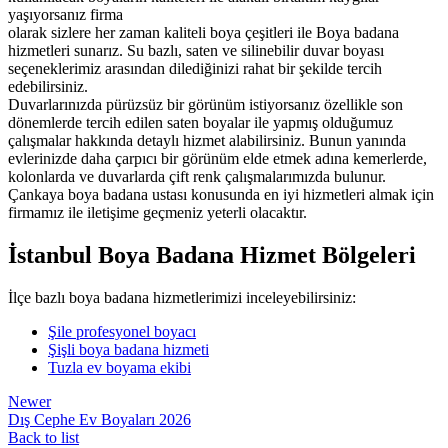
yaşıyorsanız
firma
olarak
sizlere
her
zaman
kaliteli
boya
çeşitleri
ile
Boya
badana
hizmetleri
sunarız.
Su
bazlı,
saten
ve
silinebilir
duvar
boyası
seçeneklerimiz
arasından
dilediğinizi
rahat
bir
şekilde
tercih
edebilirsiniz.
Duvarlarınızda
pürüzsüz
bir
görünüm
istiyorsanız
özellikle
son
dönemlerde
tercih
edilen
saten
boyalar
ile
yapmış
olduğumuz
çalışmalar
hakkında
detaylı
hizmet
alabilirsiniz.
Bunun
yanında
evlerinizde
daha
çarpıcı
bir
görünüm
elde
etmek
adına
kemerlerde,
kolonlarda
ve
duvarlarda
çift
renk
çalışmalarımızda
bulunur.
Çankaya
boya
badana
ustası
konusunda
en
iyi
hizmetleri
almak
için
firmamız
ile
iletişime
geçmeniz
yeterli
olacaktır.
İstanbul Boya Badana Hizmet Bölgeleri
İlçe bazlı boya badana hizmetlerimizi inceleyebilirsiniz:
Şile profesyonel boyacı
Şişli boya badana hizmeti
Tuzla ev boyama ekibi
Newer
Dış Cephe Ev Boyaları 2026
Back to list