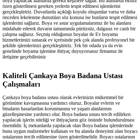
boya
yapılacak
alanlarda
gerekli
keşiflere
sağlar.
Bu
alanlarda
ekstra
özen
gösterilmesi
gereken
yerlerin
tespit
edilmesi
işlemlerini
gerçekleştiririz.
Duvarlarda
açıklığı
koyulu
oluşumlar
varsa
ve
daha
önceden
lekelenme
durumları
söz
konusu
ise
bunların
tespit
edilmesi
işlemlerini
sağlarız.
Boya
ve
astar
uygulamalarımız
ile
bu
alanlara
müdahale
ederek
duvarın
tamamında
pürüzsüz,
dalgasız
ve
canlı
bir
çalışma
sağlarız.
Seçmiş
olduğunuz
boyalar
ile
Ev
boyama
hizmetlerimizi
sunarak
ev
içerisinde
pek
çok
alanda
profesyonel
bir
şekilde
işlemlerinizi
gerçekleştiririz.
Tek
bir
odada
ya
da
evin
genelinde
boyama
işlemine
ihtiyaç
duyuyorsanız
firmamız
ile
iletişime
geçebilirsiniz
Kaliteli
Çankaya
Boya
Badana
Ustası
Çalışmaları
Çankaya
boya
badana
ustası
olarak
evlerinizin
mükemmel
bir
görünüme
kavuşmasına
yardımcı
oluruz.
Boyalar
evlerin
ve
binaların
hasarlardan
korunmasına
ve
yaşam
alanlarının
güzelleşmesine
yardımcı
olur.
Boya
badana
ustası
tercih
edilirken
yapılacak
işlerin
niteliği
ve
ihtiyaçların
göz
önünde
bulundurulması
önemlidir.
İç
mekanlarda
yapılacak
olan
Boya
badana
işlemlerinde
buna
uygun
malzemeler
kullanan
ve
bu
alanda
deneyimi
olan
boyacı
ustalarının
tercih
edilmesine
özen
gösterilmelidir.
Boyacı
ustalarının