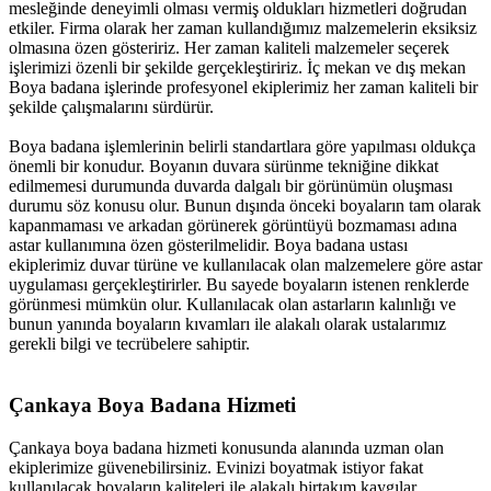
mesleğinde
deneyimli
olması
vermiş
oldukları
hizmetleri
doğrudan
etkiler.
Firma
olarak
her
zaman
kullandığımız
malzemelerin
eksiksiz
olmasına
özen
gösteririz.
Her
zaman
kaliteli
malzemeler
seçerek
işlerimizi
özenli
bir
şekilde
gerçekleştiririz.
İç
mekan
ve
dış
mekan
Boya
badana
işlerinde
profesyonel
ekiplerimiz
her
zaman
kaliteli
bir
şekilde
çalışmalarını
sürdürür.
Boya
badana
işlemlerinin
belirli
standartlara
göre
yapılması
oldukça
önemli
bir
konudur.
Boyanın
duvara
sürünme
tekniğine
dikkat
edilmemesi
durumunda
duvarda
dalgalı
bir
görünümün
oluşması
durumu
söz
konusu
olur.
Bunun
dışında
önceki
boyaların
tam
olarak
kapanmaması
ve
arkadan
görünerek
görüntüyü
bozmaması
adına
astar
kullanımına
özen
gösterilmelidir.
Boya
badana
ustası
ekiplerimiz
duvar
türüne
ve
kullanılacak
olan
malzemelere
göre
astar
uygulaması
gerçekleştirirler.
Bu
sayede
boyaların
istenen
renklerde
görünmesi
mümkün
olur.
Kullanılacak
olan
astarların
kalınlığı
ve
bunun
yanında
boyaların
kıvamları
ile
alakalı
olarak
ustalarımız
gerekli
bilgi
ve
tecrübelere
sahiptir.
Çankaya
Boya
Badana
Hizmeti
Çankaya
boya
badana
hizmeti
konusunda
alanında
uzman
olan
ekiplerimize
güvenebilirsiniz.
Evinizi
boyatmak
istiyor
fakat
kullanılacak
boyaların
kaliteleri
ile
alakalı
birtakım
kaygılar