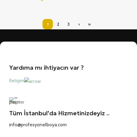
1
2
3
›
»
Yardıma mı ihtiyacın var ?
İletişim
Tüm İstanbul'da Hizmetinizdeyiz ..
info@profesyonelboya.com