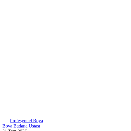
Web sitemize hoşgeldiniz ..
Web sitemize hoşgeldiniz ..
Profesyonel Boya
Boya Badana Ustası