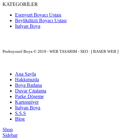
KATEGORİLER
Esenyurt Boyacı Ustası
Beylikdüzü Boyacı Ustası
İtalyan Boya
Profesyonel Boya © 2019 - WEB TASARIM - SEO : [ BASER WEB ]
Ana Sayfa
Hakkımızda
Boya Badana
Duvar Çıtalama
Parke Döşeme
Kartonpiyer
İtalyan Boya
S.S.S
Blog
Shop
Sidebar