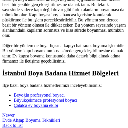
basit
bir
şekilde
gerçekleştirilmesine
olanak
tanır.
Bu
teknik
sayesinde
sadece
kapı
değil
duvar
gibi
farklı
alanların
boyanması
da
mümkün
olur.
Kapı
boyası
boy
tabancası
içerisine
konularak
püskürtme
ile
bu
işlem
gerçekleştirilebilir.
Bu
yöntem
son
derece
basit
bir
yöntem
olması
ile
dikkat
çeker.
Bu
yöntem
sayesinde
yaşam
alanlarındaki
kapıların
sorunsuz
ve
kısa
sürede
boyanması
mümkün
olur.
Diğer
bir
yöntem
de
boya
fıçısına
kapıyı
batırarak
boyama
işlemidir.
Bu
yöntem
kapı
boyamanın
kısa
sürede
gerçekleştirilmesine
olanak
tanır.
Ev
kapısı
boyama
konusunda
daha
detaylı
bilgi
almak
adına
firmamız
ile
iletişime
geçebilirsiniz.
İstanbul Boya Badana Hizmet Bölgeleri
İlçe bazlı boya badana hizmetlerimizi inceleyebilirsiniz:
Beyoğlu profesyonel boyacı
Büyükçekmece profesyonel boyacı
Çatalca ev boyama ekibi
Newer
Evde Ahşap Boyama Teknikleri
Back to list