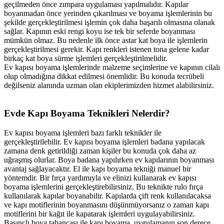
geçilmeden
önce
zımpara
uygulaması
yapılmalıdır.
Kapılar
boyanmadan
önce
yerinden
çıkarılması
ve
boyama
işlemlerinin
bu
şekilde
gerçekleştirilmesi
işlemin
çok
daha
başarılı
olmasına
olanak
sağlar.
Kapının
eski
rengi
koyu
ise
tek
bir
seferde
boyanması
mümkün
olmaz.
Bu
nedenle
ilk
önce
astar
kat
boya
ile
işlemlerin
gerçekleştirilmesi
gerekir.
Kapı
renkleri
istenen
tona
gelene
kadar
birkaç
kat
boya
sürme
işlemleri
gerçekleştirilmelidir.
Ev
kapısı
boyama
işlemlerinde
malzeme
seçimlerine
ve
kapının
cilalı
olup
olmadığına
dikkat
edilmesi
önemlidir.
Bu
konuda
tecrübeli
değilseniz
alanında
uzman
olan
ekiplerimizden
hizmet
alabilirsiniz.
Evde
Kapı
Boyama
Teknikleri
Nelerdir?
Ev
kapısı
boyama
işlemleri
bazı
farklı
teknikler
ile
gerçekleştirilebilir.
Ev
kapısı
boyama
işlemleri
badana
yapılacak
zamana
denk
getirildiği
zaman
kişiler
bu
konuda
çok
daha
az
uğraşmış
olurlar.
Boya
badana
yapılırken
ev
kapılarının
boyanması
avantaj
sağlayacaktır.
El
ile
kapı
boyama
tekniği
manuel
bir
yöntemdir.
Bir
fırça
yardımıyla
ve
elinizi
kullanarak
ev
kapısı
boyama
işlemlerini
gerçekleştirebilirsiniz.
Bu
teknikte
rulo
fırça
kullanılarak
kapılar
boyanabilir.
Kapılarda
çift
renk
kullanılacaksa
ve
kapı
motiflerinin
boyanmasını
düşünmüyorsanız
o
zaman
kapı
motiflerini
bir
kağıt
ile
kapatarak
işlemleri
uygulayabilirsiniz.
Basınçlı
boya
tabancası
ile
kapı
boyama,
uygulamanın
son
derece