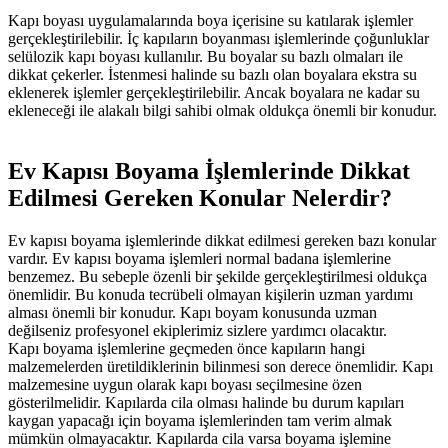
Kapı
boyası
uygulamalarında
boya
içerisine
su
katılarak
işlemler
gerçekleştirilebilir.
İç
kapıların
boyanması
işlemlerinde
çoğunluklar
selülozik
kapı
boyası
kullanılır.
Bu
boyalar
su
bazlı
olmaları
ile
dikkat
çekerler.
İstenmesi
halinde
su
bazlı
olan
boyalara
ekstra
su
eklenerek
işlemler
gerçekleştirilebilir.
Ancak
boyalara
ne
kadar
su
ekleneceği
ile
alakalı
bilgi
sahibi
olmak
oldukça
önemli
bir
konudur.
Ev
Kapısı
Boyama
İşlemlerinde
Dikkat
Edilmesi
Gereken
Konular
Nelerdir?
Ev
kapısı
boyama
işlemlerinde
dikkat
edilmesi
gereken
bazı
konular
vardır.
Ev
kapısı
boyama
işlemleri
normal
badana
işlemlerine
benzemez.
Bu
sebeple
özenli
bir
şekilde
gerçekleştirilmesi
oldukça
önemlidir.
Bu
konuda
tecrübeli
olmayan
kişilerin
uzman
yardımı
alması
önemli
bir
konudur.
Kapı
boyam
konusunda
uzman
değilseniz
profesyonel
ekiplerimiz
sizlere
yardımcı
olacaktır.
Kapı
boyama
işlemlerine
geçmeden
önce
kapıların
hangi
malzemelerden
üretildiklerinin
bilinmesi
son
derece
önemlidir.
Kapı
malzemesine
uygun
olarak
kapı
boyası
seçilmesine
özen
gösterilmelidir.
Kapılarda
cila
olması
halinde
bu
durum
kapıları
kaygan
yapacağı
için
boyama
işlemlerinden
tam
verim
almak
mümkün
olmayacaktır.
Kapılarda
cila
varsa
boyama
işlemine