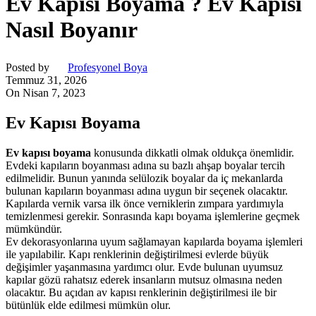
Ev Kapısı Boyama ? Ev Kapısı
Nasıl Boyanır
Posted by
Profesyonel Boya
Temmuz 31, 2026
On Nisan 7, 2023
Ev
Kapısı
Boyama
Ev
kapısı
boyama
konusunda
dikkatli
olmak
oldukça
önemlidir.
Evdeki
kapıların
boyanması
adına
su
bazlı
ahşap
boyalar
tercih
edilmelidir.
Bunun
yanında
selülozik
boyalar
da
iç
mekanlarda
bulunan
kapıların
boyanması
adına
uygun
bir
seçenek
olacaktır.
Kapılarda
vernik
varsa
ilk
önce
verniklerin
zımpara
yardımıyla
temizlenmesi
gerekir.
Sonrasında
kapı
boyama
işlemlerine
geçmek
mümkündür.
Ev
dekorasyonlarına
uyum
sağlamayan
kapılarda
boyama
işlemleri
ile
yapılabilir.
Kapı
renklerinin
değiştirilmesi
evlerde
büyük
değişimler
yaşanmasına
yardımcı
olur.
Evde
bulunan
uyumsuz
kapılar
gözü
rahatsız
ederek
insanların
mutsuz
olmasına
neden
olacaktır.
Bu
açıdan
av
kapısı
renklerinin
değiştirilmesi
ile
bir
bütünlük
elde
edilmesi
mümkün
olur.