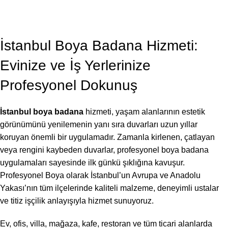
BLOG
,
BOYA BADANA USTASI
İstanbul Boya Badana 2026
Profesyonel Boya
On Temmuz 7, 2026
İstanbul Boya Badana Hizmeti:
Evinize ve İş Yerlerinize
Profesyonel Dokunuş
İstanbul boya badana
hizmeti, yaşam alanlarının estetik
görünümünü yenilemenin yanı sıra duvarları uzun yıllar
koruyan önemli bir uygulamadır. Zamanla kirlenen, çatlayan
veya rengini kaybeden duvarlar, profesyonel boya badana
uygulamaları sayesinde ilk günkü şıklığına kavuşur.
Profesyonel Boya olarak İstanbul’un Avrupa ve Anadolu
Yakası’nın tüm ilçelerinde kaliteli malzeme, deneyimli ustalar
ve titiz işçilik anlayışıyla hizmet sunuyoruz.
Ev, ofis, villa, mağaza, kafe, restoran ve tüm ticari alanlarda