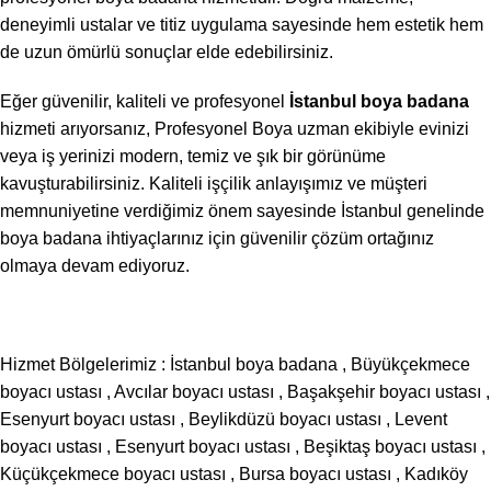
deneyimli ustalar ve titiz uygulama sayesinde hem estetik hem
de uzun ömürlü sonuçlar elde edebilirsiniz.
Eğer güvenilir, kaliteli ve profesyonel
İstanbul boya badana
hizmeti arıyorsanız, Profesyonel Boya uzman ekibiyle evinizi
veya iş yerinizi modern, temiz ve şık bir görünüme
kavuşturabilirsiniz. Kaliteli işçilik anlayışımız ve müşteri
memnuniyetine verdiğimiz önem sayesinde İstanbul genelinde
boya badana ihtiyaçlarınız için güvenilir çözüm ortağınız
olmaya devam ediyoruz.
Hizmet Bölgelerimiz :
İstanbul boya badana
,
Büyükçekmece
boyacı ustası
,
Avcılar boyacı ustası
,
Başakşehir boyacı ustası
,
Esenyurt boyacı ustası
,
Beylikdüzü boyacı ustası
,
Levent
boyacı ustası
,
Esenyurt boyacı ustası
,
Beşiktaş boyacı ustası
,
Küçükçekmece boyacı ustası
,
Bursa boyacı ustası
,
Kadıköy