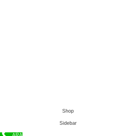
İTALYAN BOYA
KATEGORİLER
ESENYURT BOYACI USTASI
BEYLIKDÜZÜ BOYACI USTASI
İTALYAN BOYA
Profesyonel Boya © 2019 - WEB TASARIM - SEO : [ BASER WEB ]
Shop
Sidebar
ARA