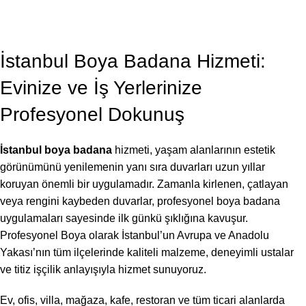
BLOG
,
BOYA BADANA USTASI
İstanbul Boya Badana 2026
Profesyonel Boya
On Temmuz 7, 2026
İstanbul Boya Badana Hizmeti:
Evinize ve İş Yerlerinize
Profesyonel Dokunuş
İstanbul boya badana
hizmeti, yaşam alanlarının estetik
görünümünü yenilemenin yanı sıra duvarları uzun yıllar
koruyan önemli bir uygulamadır. Zamanla kirlenen, çatlayan
veya rengini kaybeden duvarlar, profesyonel boya badana
uygulamaları sayesinde ilk günkü şıklığına kavuşur.
Profesyonel Boya olarak İstanbul’un Avrupa ve Anadolu
Yakası’nın tüm ilçelerinde kaliteli malzeme, deneyimli ustalar
ve titiz işçilik anlayışıyla hizmet sunuyoruz.
Ev, ofis, villa, mağaza, kafe, restoran ve tüm ticari alanlarda