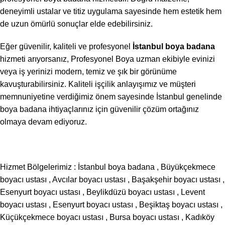
deneyimli ustalar ve titiz uygulama sayesinde hem estetik hem
de uzun ömürlü sonuçlar elde edebilirsiniz.
Eğer güvenilir, kaliteli ve profesyonel
İstanbul boya badana
hizmeti arıyorsanız, Profesyonel Boya uzman ekibiyle evinizi
veya iş yerinizi modern, temiz ve şık bir görünüme
kavuşturabilirsiniz. Kaliteli işçilik anlayışımız ve müşteri
memnuniyetine verdiğimiz önem sayesinde İstanbul genelinde
boya badana ihtiyaçlarınız için güvenilir çözüm ortağınız
olmaya devam ediyoruz.
Hizmet Bölgelerimiz :
İstanbul boya badana
,
Büyükçekmece
boyacı ustası
,
Avcılar boyacı ustası
,
Başakşehir boyacı ustası
,
Esenyurt boyacı ustası
,
Beylikdüzü boyacı ustası
,
Levent
boyacı ustası
,
Esenyurt boyacı ustası
,
Beşiktaş boyacı ustası
,
Küçükçekmece boyacı ustası
,
Bursa boyacı ustası
,
Kadıköy