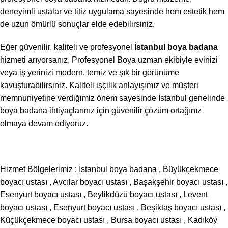
deneyimli ustalar ve titiz uygulama sayesinde hem estetik hem
de uzun ömürlü sonuçlar elde edebilirsiniz.
Eğer güvenilir, kaliteli ve profesyonel
İstanbul boya badana
hizmeti arıyorsanız, Profesyonel Boya uzman ekibiyle evinizi
veya iş yerinizi modern, temiz ve şık bir görünüme
kavuşturabilirsiniz. Kaliteli işçilik anlayışımız ve müşteri
memnuniyetine verdiğimiz önem sayesinde İstanbul genelinde
boya badana ihtiyaçlarınız için güvenilir çözüm ortağınız
olmaya devam ediyoruz.
Hizmet Bölgelerimiz :
İstanbul boya badana
,
Büyükçekmece
boyacı ustası
,
Avcılar boyacı ustası
,
Başakşehir boyacı ustası
,
Esenyurt boyacı ustası
,
Beylikdüzü boyacı ustası
,
Levent
boyacı ustası
,
Esenyurt boyacı ustası
,
Beşiktaş boyacı ustası
,
Küçükçekmece boyacı ustası
,
Bursa boyacı ustası
,
Kadıköy