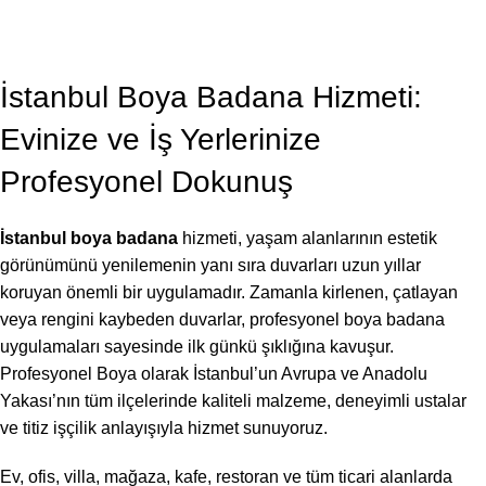
BLOG
,
BOYA BADANA USTASI
İstanbul Boya Badana 2026
Profesyonel Boya
On Temmuz 7, 2026
İstanbul Boya Badana Hizmeti:
Evinize ve İş Yerlerinize
Profesyonel Dokunuş
İstanbul boya badana
hizmeti, yaşam alanlarının estetik
görünümünü yenilemenin yanı sıra duvarları uzun yıllar
koruyan önemli bir uygulamadır. Zamanla kirlenen, çatlayan
veya rengini kaybeden duvarlar, profesyonel boya badana
uygulamaları sayesinde ilk günkü şıklığına kavuşur.
Profesyonel Boya olarak İstanbul’un Avrupa ve Anadolu
Yakası’nın tüm ilçelerinde kaliteli malzeme, deneyimli ustalar
ve titiz işçilik anlayışıyla hizmet sunuyoruz.
Ev, ofis, villa, mağaza, kafe, restoran ve tüm ticari alanlarda