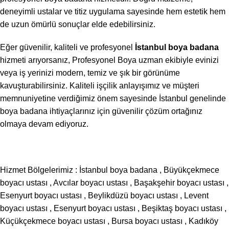
deneyimli ustalar ve titiz uygulama sayesinde hem estetik hem
de uzun ömürlü sonuçlar elde edebilirsiniz.
Eğer güvenilir, kaliteli ve profesyonel
İstanbul boya badana
hizmeti arıyorsanız, Profesyonel Boya uzman ekibiyle evinizi
veya iş yerinizi modern, temiz ve şık bir görünüme
kavuşturabilirsiniz. Kaliteli işçilik anlayışımız ve müşteri
memnuniyetine verdiğimiz önem sayesinde İstanbul genelinde
boya badana ihtiyaçlarınız için güvenilir çözüm ortağınız
olmaya devam ediyoruz.
Hizmet Bölgelerimiz :
İstanbul boya badana
,
Büyükçekmece
boyacı ustası
,
Avcılar boyacı ustası
,
Başakşehir boyacı ustası
,
Esenyurt boyacı ustası
,
Beylikdüzü boyacı ustası
,
Levent
boyacı ustası
,
Esenyurt boyacı ustası
,
Beşiktaş boyacı ustası
,
Küçükçekmece boyacı ustası
,
Bursa boyacı ustası
,
Kadıköy