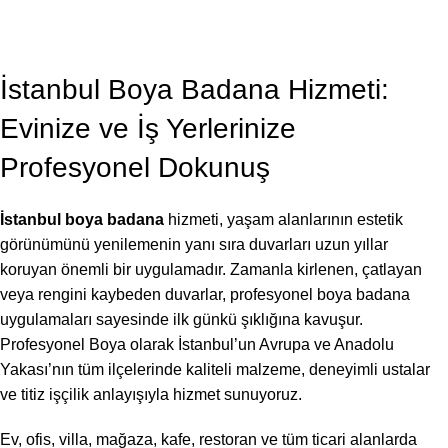
BLOG
,
BOYA BADANA USTASI
İstanbul Boya Badana 2026
Profesyonel Boya
On Temmuz 7, 2026
İstanbul Boya Badana Hizmeti:
Evinize ve İş Yerlerinize
Profesyonel Dokunuş
İstanbul boya badana
hizmeti, yaşam alanlarının estetik
görünümünü yenilemenin yanı sıra duvarları uzun yıllar
koruyan önemli bir uygulamadır. Zamanla kirlenen, çatlayan
veya rengini kaybeden duvarlar, profesyonel boya badana
uygulamaları sayesinde ilk günkü şıklığına kavuşur.
Profesyonel Boya olarak İstanbul’un Avrupa ve Anadolu
Yakası’nın tüm ilçelerinde kaliteli malzeme, deneyimli ustalar
ve titiz işçilik anlayışıyla hizmet sunuyoruz.
Ev, ofis, villa, mağaza, kafe, restoran ve tüm ticari alanlarda