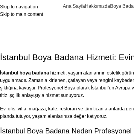
Ana Sayfa
Hakkımızda
Boya Bada
Skip to navigation
Skip to main content
eb sitemize hoşgeldiniz ..
BLOG
,
BOYA BADANA USTASI
İstanbul Boya Badana
Posted by
Profesyonel Boya
On Temmuz 7, 2026
İstanbul Boya Badana Hizmeti: Evin
İstanbul boya badana
hizmeti, yaşam alanlarının estetik görün
uygulamadır. Zamanla kirlenen, çatlayan veya rengini kaybede
şıklığına kavuşur. Profesyonel Boya olarak İstanbul’un Avrupa v
titiz işçilik anlayışıyla hizmet sunuyoruz.
Ev, ofis, villa, mağaza, kafe, restoran ve tüm ticari alanlarda
planda tutuyor, yaşam alanlarınıza değer katıyoruz.
İstanbul Boya Badana Neden Profesyonel U