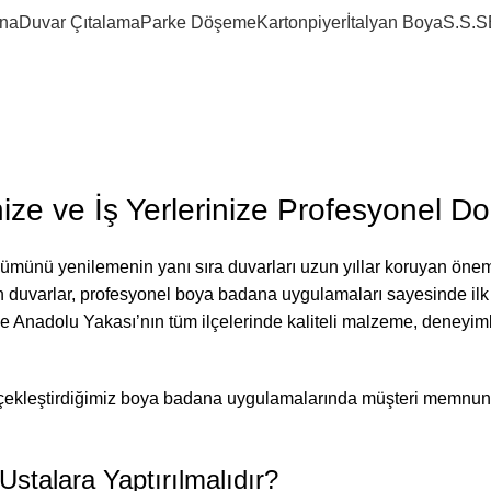
na
Duvar Çıtalama
Parke Döşeme
Kartonpiyer
İtalyan Boya
S.S.S
 2026
ize ve İş Yerlerinize Profesyonel D
ümünü yenilemenin yanı sıra duvarları uzun yıllar koruyan öneml
n duvarlar, profesyonel boya badana uygulamaları sayesinde il
e Anadolu Yakası’nın tüm ilçelerinde kaliteli malzeme, deneyiml
 gerçekleştirdiğimiz boya badana uygulamalarında müşteri memnun
stalara Yaptırılmalıdır?