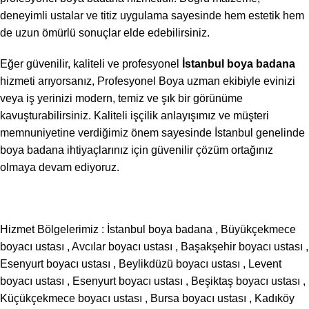
deneyimli ustalar ve titiz uygulama sayesinde hem estetik hem
de uzun ömürlü sonuçlar elde edebilirsiniz.
Eğer güvenilir, kaliteli ve profesyonel
İstanbul boya badana
hizmeti arıyorsanız, Profesyonel Boya uzman ekibiyle evinizi
veya iş yerinizi modern, temiz ve şık bir görünüme
kavuşturabilirsiniz. Kaliteli işçilik anlayışımız ve müşteri
memnuniyetine verdiğimiz önem sayesinde İstanbul genelinde
boya badana ihtiyaçlarınız için güvenilir çözüm ortağınız
olmaya devam ediyoruz.
Hizmet Bölgelerimiz :
İstanbul boya badana
,
Büyükçekmece
boyacı ustası
,
Avcılar boyacı ustası
,
Başakşehir boyacı ustası
,
Esenyurt boyacı ustası
,
Beylikdüzü boyacı ustası
,
Levent
boyacı ustası
,
Esenyurt boyacı ustası
,
Beşiktaş boyacı ustası
,
Küçükçekmece boyacı ustası
,
Bursa boyacı ustası
,
Kadıköy