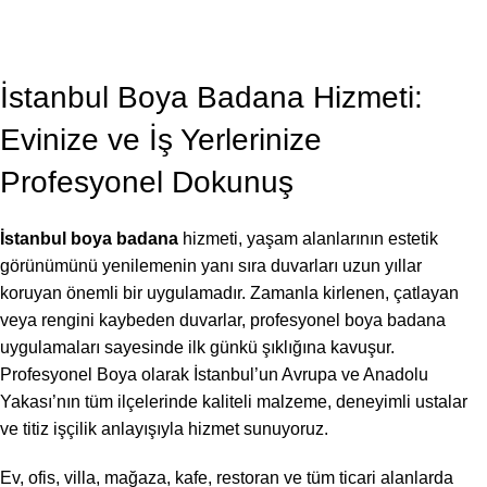
BLOG
,
BOYA BADANA USTASI
İstanbul Boya Badana 2026
Profesyonel Boya
On Temmuz 7, 2026
İstanbul Boya Badana Hizmeti:
Evinize ve İş Yerlerinize
Profesyonel Dokunuş
İstanbul boya badana
hizmeti, yaşam alanlarının estetik
görünümünü yenilemenin yanı sıra duvarları uzun yıllar
koruyan önemli bir uygulamadır. Zamanla kirlenen, çatlayan
veya rengini kaybeden duvarlar, profesyonel boya badana
uygulamaları sayesinde ilk günkü şıklığına kavuşur.
Profesyonel Boya olarak İstanbul’un Avrupa ve Anadolu
Yakası’nın tüm ilçelerinde kaliteli malzeme, deneyimli ustalar
ve titiz işçilik anlayışıyla hizmet sunuyoruz.
Ev, ofis, villa, mağaza, kafe, restoran ve tüm ticari alanlarda