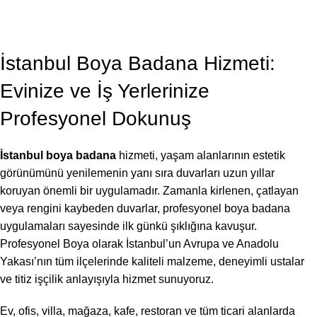
BLOG
,
BOYA BADANA USTASI
İstanbul Boya Badana 2026
Profesyonel Boya
On Temmuz 7, 2026
İstanbul Boya Badana Hizmeti:
Evinize ve İş Yerlerinize
Profesyonel Dokunuş
İstanbul boya badana
hizmeti, yaşam alanlarının estetik
görünümünü yenilemenin yanı sıra duvarları uzun yıllar
koruyan önemli bir uygulamadır. Zamanla kirlenen, çatlayan
veya rengini kaybeden duvarlar, profesyonel boya badana
uygulamaları sayesinde ilk günkü şıklığına kavuşur.
Profesyonel Boya olarak İstanbul’un Avrupa ve Anadolu
Yakası’nın tüm ilçelerinde kaliteli malzeme, deneyimli ustalar
ve titiz işçilik anlayışıyla hizmet sunuyoruz.
Ev, ofis, villa, mağaza, kafe, restoran ve tüm ticari alanlarda