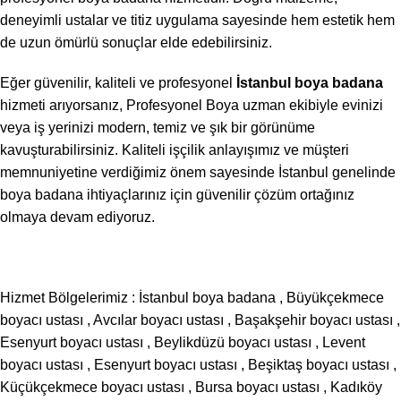
deneyimli ustalar ve titiz uygulama sayesinde hem estetik hem
de uzun ömürlü sonuçlar elde edebilirsiniz.
Eğer güvenilir, kaliteli ve profesyonel
İstanbul boya badana
hizmeti arıyorsanız, Profesyonel Boya uzman ekibiyle evinizi
veya iş yerinizi modern, temiz ve şık bir görünüme
kavuşturabilirsiniz. Kaliteli işçilik anlayışımız ve müşteri
memnuniyetine verdiğimiz önem sayesinde İstanbul genelinde
boya badana ihtiyaçlarınız için güvenilir çözüm ortağınız
olmaya devam ediyoruz.
Hizmet Bölgelerimiz :
İstanbul boya badana
,
Büyükçekmece
boyacı ustası
,
Avcılar boyacı ustası
,
Başakşehir boyacı ustası
,
Esenyurt boyacı ustası
,
Beylikdüzü boyacı ustası
,
Levent
boyacı ustası
,
Esenyurt boyacı ustası
,
Beşiktaş boyacı ustası
,
Küçükçekmece boyacı ustası
,
Bursa boyacı ustası
,
Kadıköy