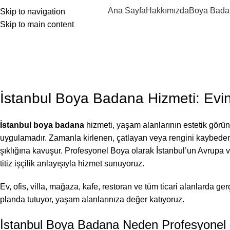
Ana Sayfa
Hakkımızda
Boya Bada
Skip to navigation
Skip to main content
eb sitemize hoşgeldiniz ..
BLOG
,
BOYA BADANA USTASI
İstanbul Boya Badana
Posted by
Profesyonel Boya
On Temmuz 7, 2026
İstanbul Boya Badana Hizmeti: Evin
İstanbul boya badana
hizmeti, yaşam alanlarının estetik görün
uygulamadır. Zamanla kirlenen, çatlayan veya rengini kaybede
şıklığına kavuşur. Profesyonel Boya olarak İstanbul’un Avrupa v
titiz işçilik anlayışıyla hizmet sunuyoruz.
Ev, ofis, villa, mağaza, kafe, restoran ve tüm ticari alanlarda
planda tutuyor, yaşam alanlarınıza değer katıyoruz.
İstanbul Boya Badana Neden Profesyonel U