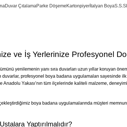
na
Duvar Çıtalama
Parke Döşeme
Kartonpiyer
İtalyan Boya
S.S.S
 2026
ize ve İş Yerlerinize Profesyonel D
ümünü yenilemenin yanı sıra duvarları uzun yıllar koruyan öneml
n duvarlar, profesyonel boya badana uygulamaları sayesinde il
e Anadolu Yakası’nın tüm ilçelerinde kaliteli malzeme, deneyiml
 gerçekleştirdiğimiz boya badana uygulamalarında müşteri memnun
stalara Yaptırılmalıdır?